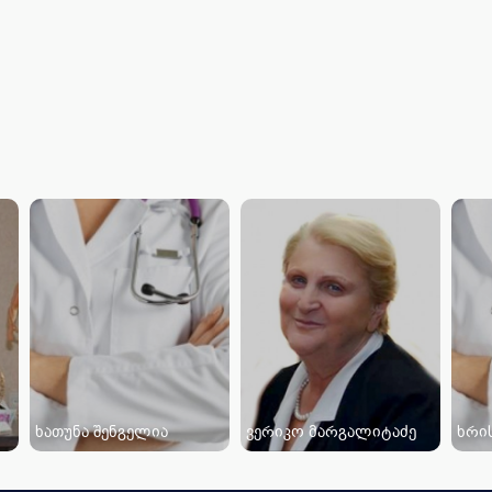
ხათუნა შენგელია
ვერიკო მარგალიტაძე
ხრი