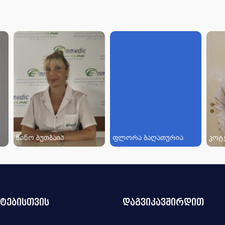
ნინო ბუთბაია
ფლორა ბაღათურია
კოტ
ნტებისთვის
დაგვიკავშირდით