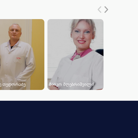
ე თედორაძე
მაიკო მღებრიშვილი