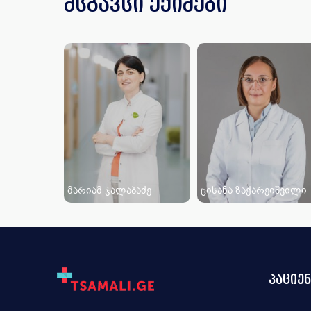
მსგავსი ექიმები
მარიამ ჯალაბაძე
ცისანა ზაქარეიშვილი
პაციე