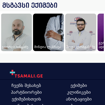
მსგავსი ექიმები
გურ
გიორგი ბანცაძე
მინდია ლანჩავა
შოთა ლობჟანიძე
ადი
ჩვენს შესახებ
ექიმები
პარტნიორები
კლინიკები
ექიმებისთვის
ანოტაციები