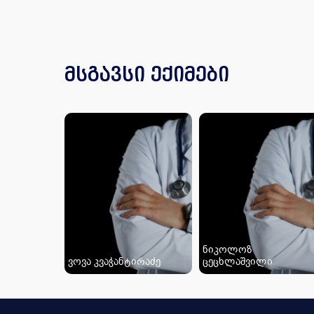
მსგავსი ექიმები
ნიკოლოზ
ვოვა კვაჭანტირაძე
ცეცხლაშვილი