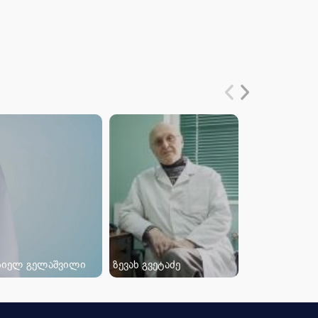
რიელ გელაშვილი
ზევახ გვეტაძე