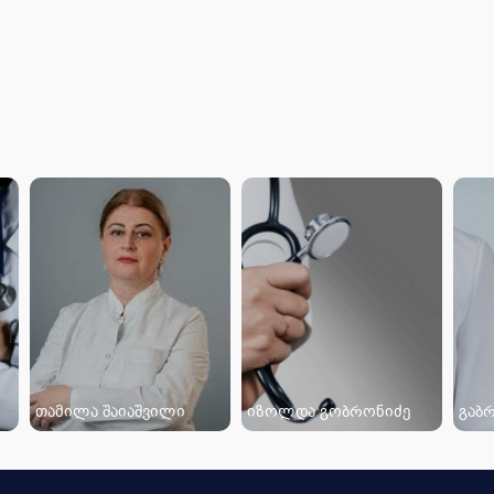
თამილა შაიაშვილი
იზოლდა გობრონიძე
გაბ