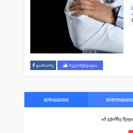
გააზიარე
რეკომენდაცია
შეფასებები
ინფორმაცი
ამ ექიმზე შე