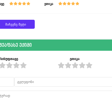
ავე
ეთიკა
მაჩვენე მეტი
შეაფასე ექიმი
სისუფთავე
ეთიკა