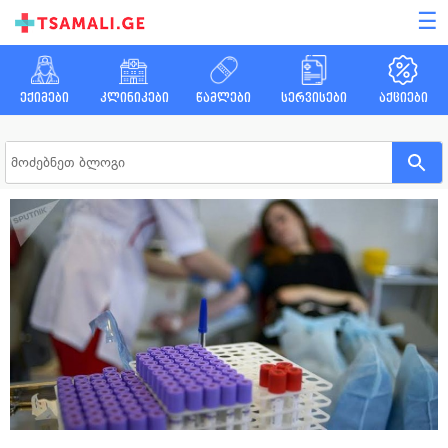
☰
ექიმები
კლინიკები
წამლები
სერვისები
აქციები