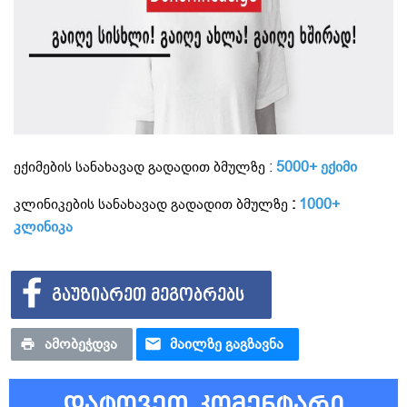
ექიმების სანახავად გადადით ბმულზე :
5000+ ექიმი
კლინიკების სანახავად გადადით ბმულზე
:
1000+
კლინიკა
ᲒᲐᲣᲖᲘᲐᲠᲔᲗ ᲛᲔᲒᲝᲑᲠᲔᲑᲡ
ᲐᲛᲝᲑᲔᲭᲓᲕᲐ
ᲛᲐᲘᲚᲖᲔ ᲒᲐᲒᲖᲐᲕᲜᲐ
დატოვეთ კომენტარი