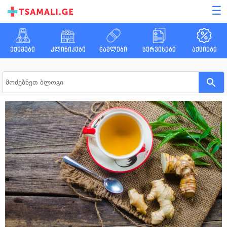
☰
ექიმები
კლინიკები
წამლები
სერვისები
აქციები