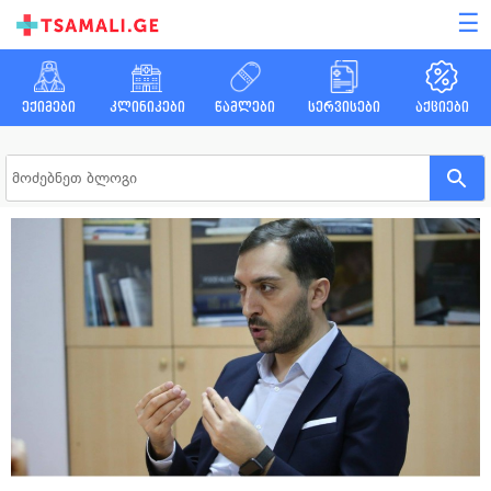
☰
ექიმები
კლინიკები
წამლები
სერვისები
აქციები