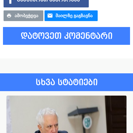
ᲐᲛᲝᲑᲔᲭᲓᲕᲐ
ᲛᲐᲘᲚᲖᲔ ᲒᲐᲒᲖᲐᲕᲜᲐ
დატოვეთ კომენტარი
სხვა სტატიები