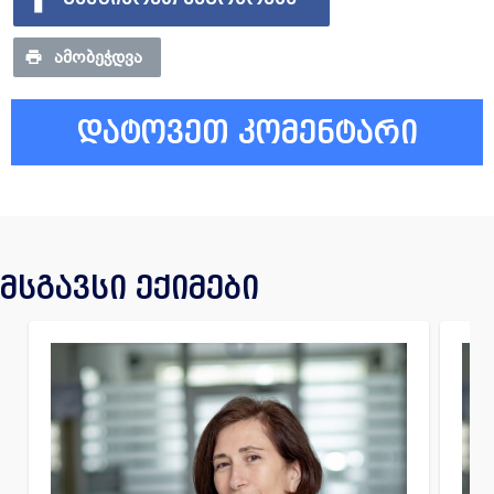
ᲐᲛᲝᲑᲔᲭᲓᲕᲐ
დატოვეთ კომენტარი
მსგავსი ექიმები