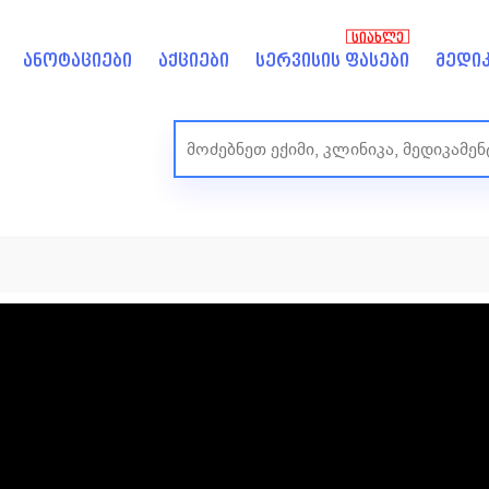
ᲡᲘᲐᲮᲚᲔ
ანოტაციები
აქციები
სერვისის ფასები
მედიკ