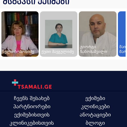
მსგავსი ექიმები
გიორგი
მაი
ნელი ბობოხიძე
ქეთი შავგულიძე
ნანობაშვილი
მა
ჩვენს შესახებ
ექიმები
პარტნიორები
კლინიკები
ექიმებისთვის
ანოტაციები
კლინიკებისთვის
ბლოგი