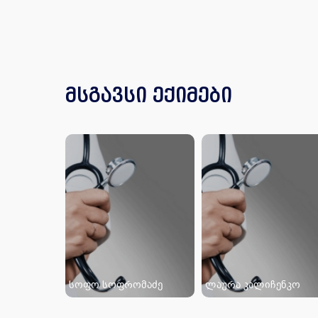
მსგავსი ექიმები
სოფო სოფრომაძე
ლაურა კალიჩენკო