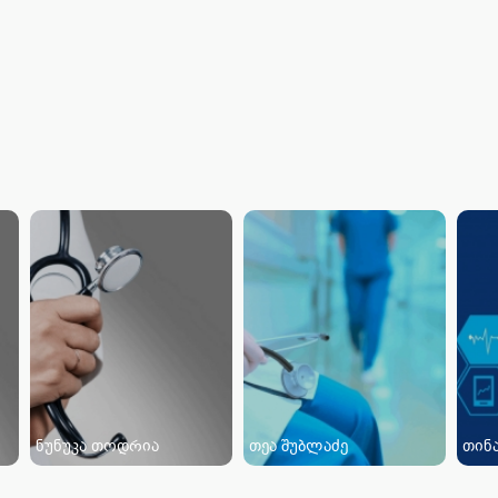
ნუნუკა თოდრია
თეა შუბლაძე
თინ