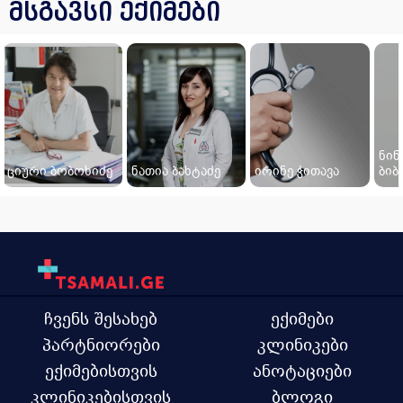
მსგავსი ექიმები
ნინ
ციური ბობოხიძე
ნათია ბახტაძე
ირინე ჭითავა
ბიბ
ჩვენს შესახებ
ექიმები
პარტნიორები
კლინიკები
ექიმებისთვის
ანოტაციები
კლინიკებისთვის
ბლოგი