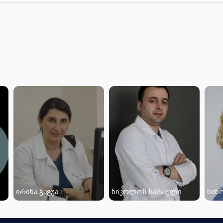
ირინა გაგუა
ნიკოლოზ სარაული
ნინ