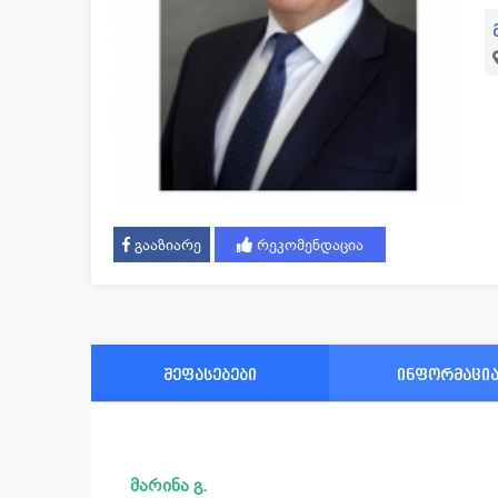
გააზიარე
რეკომენდაცია
შეფასებები
ინფორმაცი
მარინა გ.