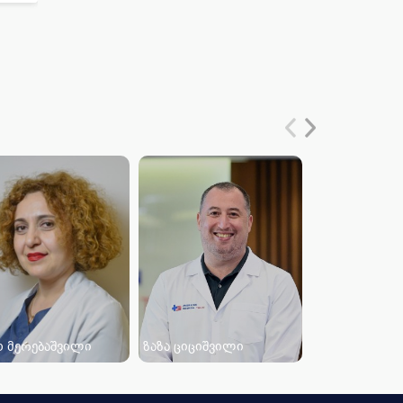
ო მერებაშვილი
ზაზა ციციშვილი