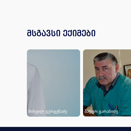
მსგავსი ექიმები
მიხეილ გურგენაძე
ბადურ გარანიძე