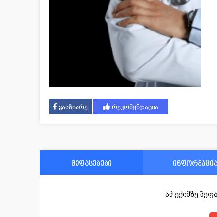
გააზიარე
რეკომენდაცია
შეფასებები
ინფორმაცი
ამ ექიმზე შე