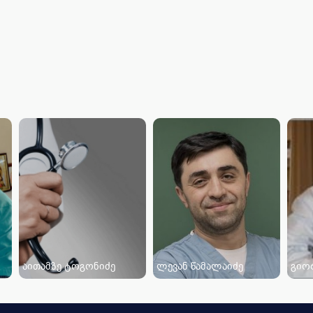
აითამზე ტოგონიძე
ლევან წამალაიძე
გიო