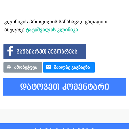
კლინიკის პროფილის სანახავად გადადით
ბმულზე:
ტატიშვილის კლინიკა
ᲒᲐᲣᲖᲘᲐᲠᲔᲗ ᲛᲔᲒᲝᲑᲠᲔᲑᲡ
ᲐᲛᲝᲑᲔᲭᲓᲕᲐ
ᲛᲐᲘᲚᲖᲔ ᲒᲐᲒᲖᲐᲕᲜᲐ
დატოვეთ კომენტარი