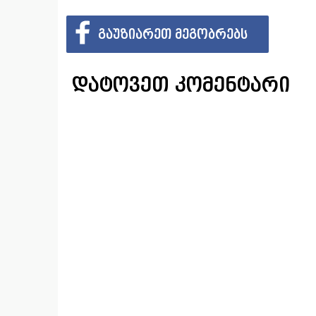
ᲒᲐᲣᲖᲘᲐᲠᲔᲗ ᲛᲔᲒᲝᲑᲠᲔᲑᲡ
დატოვეთ კომენტარი