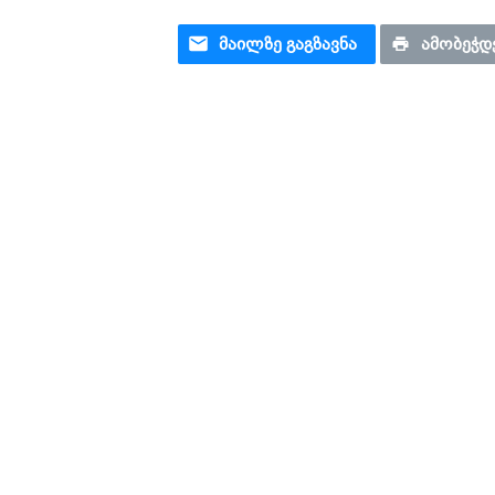
ᲛᲐᲘᲚᲖᲔ ᲒᲐᲒᲖᲐᲕᲜᲐ
ᲐᲛᲝᲑᲔᲭᲓ