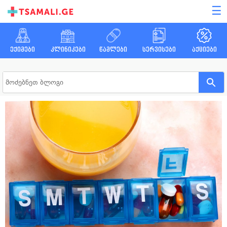
☰
ექიმები
კლინიკები
წამლები
სერვისები
აქციები