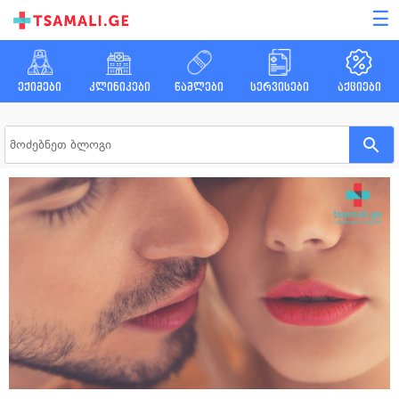
☰
ექიმები
კლინიკები
წამლები
სერვისები
აქციები