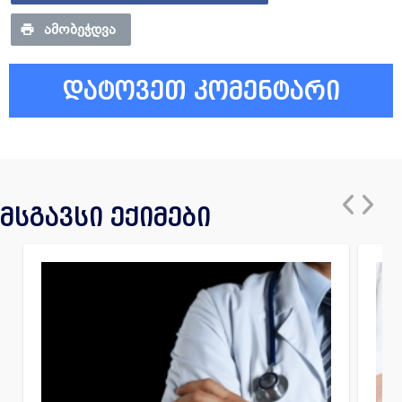
ᲐᲛᲝᲑᲔᲭᲓᲕᲐ
დატოვეთ კომენტარი
მსგავსი ექიმები