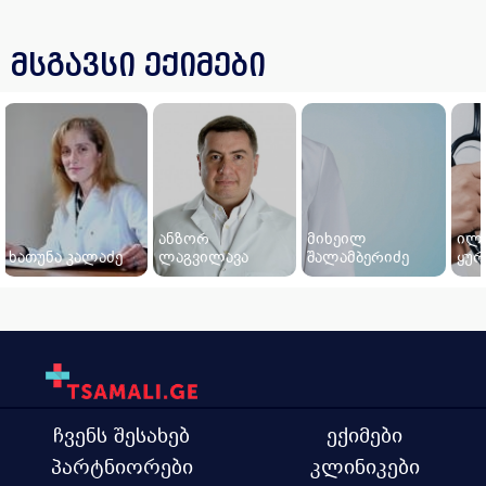
მსგავსი ექიმები
ანზორ
მიხეილ
ილ
ხათუნა კალაძე
ლაგვილავა
შალამბერიძე
ყურ
ჩვენს შესახებ
ექიმები
პარტნიორები
კლინიკები