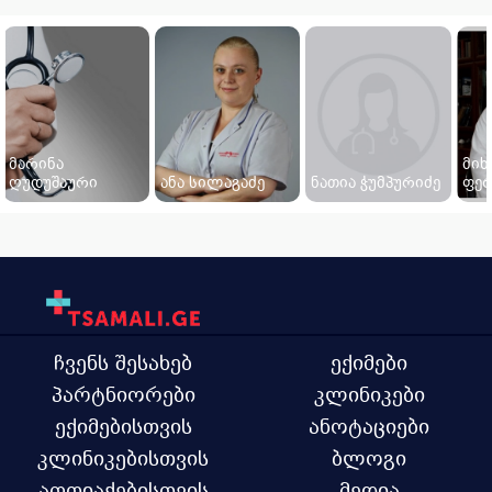
მარინა
მი
ღუდუშაური
ანა სილაგაძე
ნათია ჭუმპურიძე
ფე
ჩვენს შესახებ
ექიმები
პარტნიორები
კლინიკები
ექიმებისთვის
ანოტაციები
კლინიკებისთვის
ბლოგი
აფთიაქებისთვის
მედია