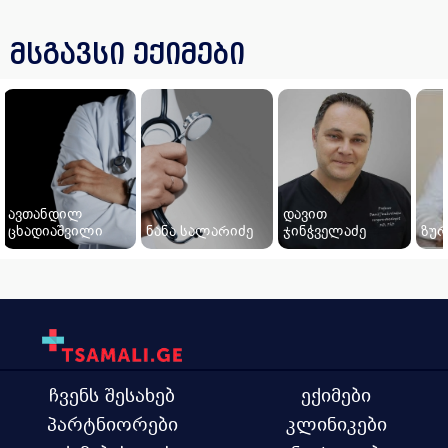
მსგავსი ექიმები
ავთანდილ
დავით
ცხადიაშვილი
ნანა სალარიძე
ჯინჭველაძე
ზურ
ჩვენს შესახებ
ექიმები
პარტნიორები
კლინიკები