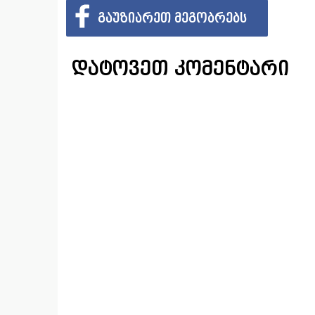
ᲒᲐᲣᲖᲘᲐᲠᲔᲗ ᲛᲔᲒᲝᲑᲠᲔᲑᲡ
დატოვეთ კომენტარი