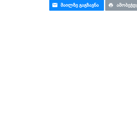
ᲛᲐᲘᲚᲖᲔ ᲒᲐᲒᲖᲐᲕᲜᲐ
ᲐᲛᲝᲑᲔᲭᲓ