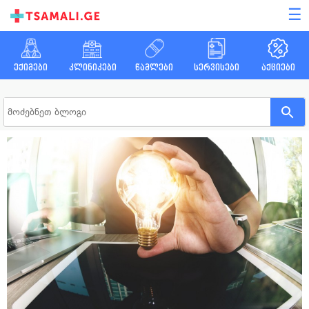
☰
ექიმები
კლინიკები
წამლები
სერვისები
აქციები