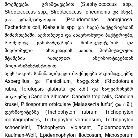
მოქმედება გრამდადებით (Staphylococcus spp.,
Streptococcus spp., Streptococcus pneumonia და სხვა),
და გრამუარყოფით (Pseudomonas aeruginosa,
Escherichia coli, Klebsiella spp. და სხვა) ბაქტერიებთან
მიმართებაში, აერობული და ანაერობული ბაქტერიები,
რომელიც განისაზღვრება მონოკულტურის და
მიკრობული ასოციაციის სახით, ჰოსპიტალური
შტამების ჩათვლით ანტიბიოტიკებთან
პოლირეზისტენტობით.
აქვს სოკოს საწინააღმდეგო მოქმედება ასკომიცეტებზე
Aspergillus და Penicillium, საფუარის (Rhodotorula
rubra, Torulopsis glabrata და ა.შ.) და საფუარისებრ
სოკოებზე (Candida albicans, Candida tropicalis, Candida
krusei, Pitiosporum orbiculare (Malassezia furfur) და ა.შ.),
დერმაფიტებზე (Trichophyton rubrum, Trichophyton
mentagrophytes, Trichophyton verrucosum, Trichophyton
schoenleini, Trichophyton violacent, Epidermophyton
Kaufman-Wolf, Epidermophyton floccosum, Microsporum