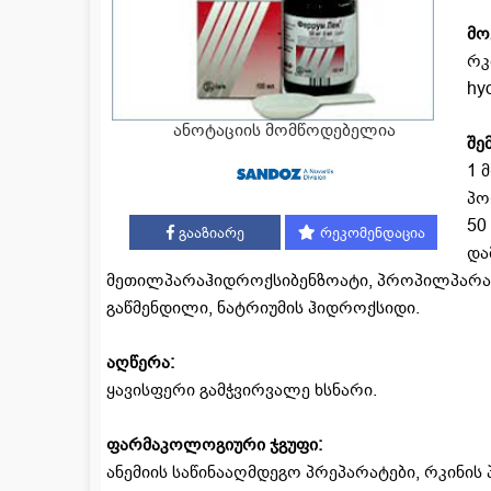
მო
რკ
hy
ანოტაციის მომწოდებელია
შე
1 
პო
50
გააზიარე
რეკომენდაცია
და
მეთილპარაჰიდროქსიბენზოატი, პროპილპარაჰი
გაწმენდილი, ნატრიუმის ჰიდროქსიდი.
აღწერა:
ყავისფერი გამჭვირვალე ხსნარი.
ფარმაკოლოგიური ჯგუფი:
ანემიის საწინააღმდეგო პრეპარატები, რკინი