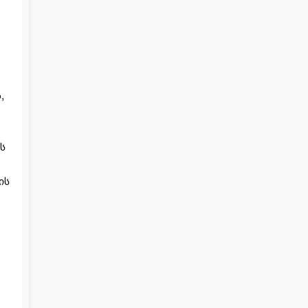
,
ს
ის