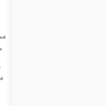
თან
თ
ს
ან