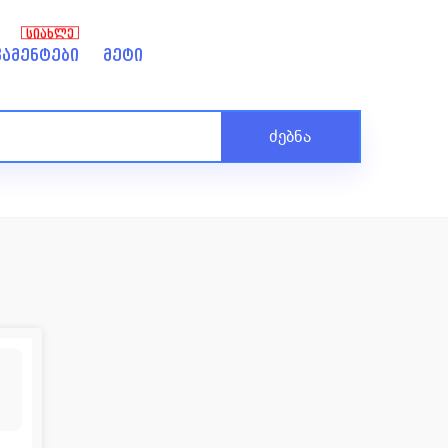
ᲡᲘᲐᲮᲚᲔ
ამენტები
მეტი
ძებნა