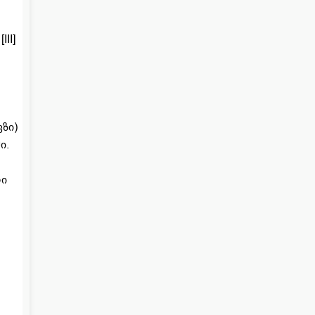
II]
ზი)
ი.
ლი